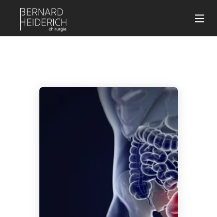
17
17
9
JUILLET
JUILLET
NOVEMBRE
2023
2023
2022
TRAITEMENT
TRAITEMENT
LE
DES
DE LA
SYNDROME
VARICOSITÉS
COUPEROSE
DE
PAR LASER
10
PAR LASER
25
L’INTESTIN
16
ND -YAG
IRRITABLE
DÉCEMBRE
SEPTEMBRE
FÉVRIER
2020
2020
2020
OBÉSITÉ :
LES CANCERS
TOUT SAVOIR SUR
PRÉVENTION
COLORECTAUX
L’ABDOMINOPLASTIE